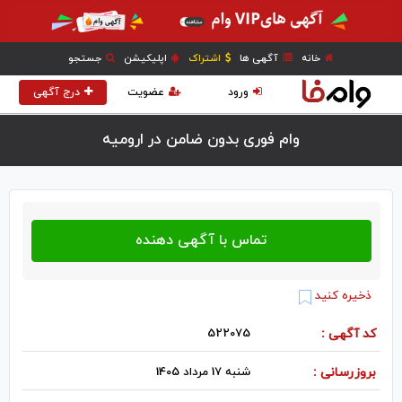
خانه
آگهی ها
اشتراک
اپلیکیشن
جستجو
ورود
عضویت
درج آگهی
وام فوری بدون ضامن در اروميه
ذخیره کنید
کد آگهی :
522075
بروزرسانی :
شنبه 17 مرداد 1405