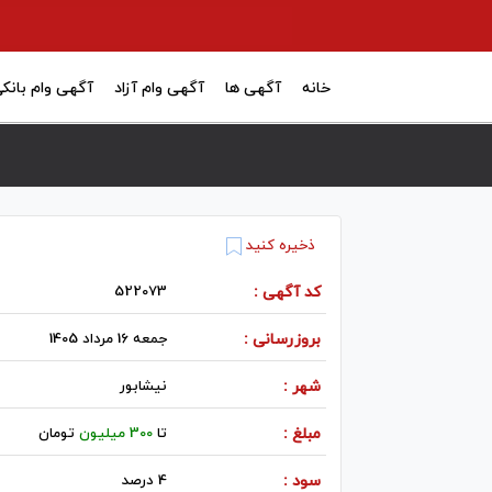
خانه
آگهی ها
آگهی وام آزاد
آگهی وام بانک
ذخیره کنید
کد آگهی :
522073
بروزرسانی :
جمعه 16 مرداد 1405
شهر :
نيشابور
مبلغ :
تا
300 میلیون
تومان
سود :
4 درصد