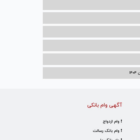
۱۴
آگهی وام بانکی
❗ وام ازدواج
❗ وام بانک رسالت