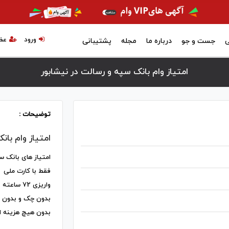
ورود
عض
ی
جست و جو
درباره ما
مجله
پشتیبانی
امتیاز وام بانک سپه و رسالت در نيشابور
توضیحات :
امتیاز وام با
امتیاز های بانک س
فقط با کارت ملی
واریزی 72 ساعته
بدون چک و بدون 
بدون هیچ هزینه ا