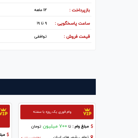
بازپرداخت :
12 ماهه
ساعت پاسخگویی :
۹ تا ۱۹
قیمت فروش :
توافقی
وام فوری یک روزه با سفته
700 میلیون
مبلغ وام :
تا
تومان
مبلغ
تمامی شهر های ایران
اطلاعات بیشتر >