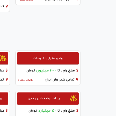
تما
وام و امتیاز بانک رسالت
400 میلیون
مبلغ وام :
تا
تومان
مبلغ
تمامی شهر های ایران
تما
اطلاعات بیشتر >
پرداخت وام قطعی و فوری
پر
50 میلیارد
مبلغ وام :
تا
تومان
مبلغ