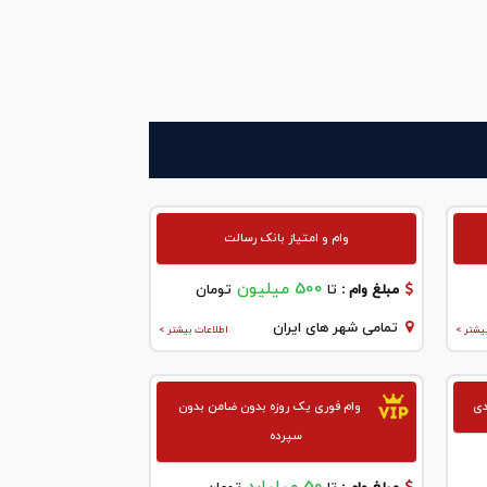
وام و امتیاز بانک رسالت
500 میلیون
مبلغ وام :
تا
تومان
تمامی شهر های ایران
یشتر >
اطلاعات بیشتر >
وام فوری یک روزه بدون ضامن بدون
سپرده