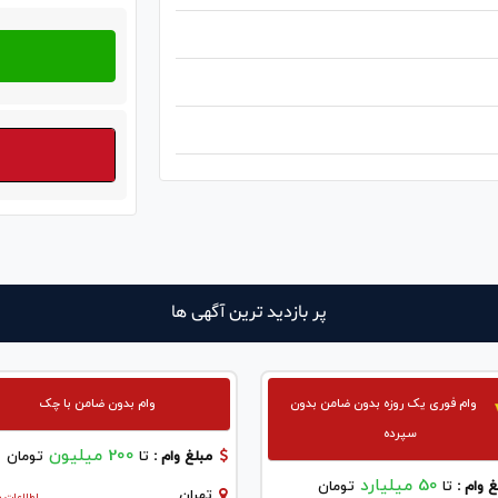
پر بازدید ترین آگهی ها
وام فوری یک روزه بدون ضامن بدون
وام بدون ضامن با چک
سپرده
200 میلیون
مبلغ وام :
تا
تومان
50 میلیارد
 وام :
تا
تومان
تهران
اطلاعات ب