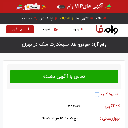
خانه
آگهی ها
اشتراک
اپلیکیشن
جستجو
ورود
عضویت
درج آگهی
وام آزاد خودرو طلا سیمکارت ملک در تهران
ذخیره کنید
کد آگهی :
522071
بروزرسانی :
پنج شنبه 15 مرداد 1405