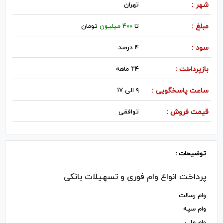
شهر :
تهران
مبلغ :
تا
400 میلیون
تومان
سود :
4 درصد
بازپرداخت :
24 ماهه
ساعت پاسخگویی :
۹ الی ۱۷
قیمت فروش :
توافقی
توضیحات :
وام رسالت
وام سپه
وام ملی