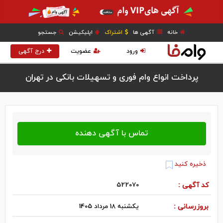
خانه
آگهی ها
اشتراک
اپلیکیشن
جستجو
ورود
عضویت
درج آگهی
ذخیره کنید
کد آگهی :
522070
بروزرسانی :
یکشنبه 18 مرداد 1405