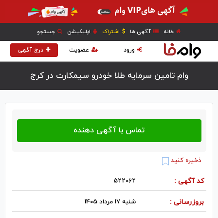
خانه
آگهی ها
اشتراک
اپلیکیشن
جستجو
ورود
عضویت
درج آگهی
وام تامین سرمایه طلا خودرو سیمکارت در كرج
ذخیره کنید
کد آگهی :
522062
بروزرسانی :
شنبه 17 مرداد 1405