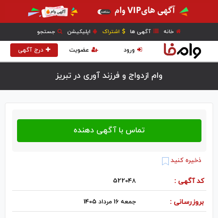
خانه
آگهی ها
اشتراک
اپلیکیشن
جستجو
ورود
عضویت
درج آگهی
وام ازدواج و فرزند آوری در تبريز
ذخیره کنید
کد آگهی :
522048
بروزرسانی :
جمعه 16 مرداد 1405