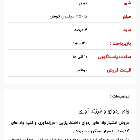
شهر :
تبريز
مبلغ :
تا
350 میلیون
تومان
سود :
4 درصد
بازپرداخت :
120 ماهه
ساعت پاسخگویی :
10 الی 18
قیمت فروش :
توافقی
توضیحات :
وام ازدواج و فرزند آوری
فروش امتیاز وام های ازدواج ؛ اشتغال‌زایی ؛ فرزندآوری و کلیه وام های
۴درصدی اعم از مسکن و سپرده و...
به بهترین و منصف ترین قیمت در سریعترین زمان ممکن توسط