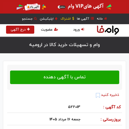
خانه
آگهی ها
اشتراک
اپلیکیشن
جستجو
ورود
عضویت
درج آگهی
وام و تسهیلات خرید کالا در اروميه
ذخیره کنید
کد آگهی :
522013
بروزرسانی :
جمعه 16 مرداد 1405