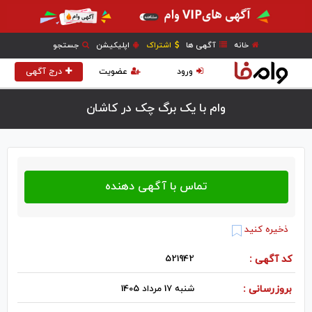
خانه
آگهی ها
اشتراک
اپلیکیشن
جستجو
ورود
عضویت
درج آگهی
وام با یک برگ چک در كاشان
ذخیره کنید
کد آگهی :
521942
بروزرسانی :
شنبه 17 مرداد 1405