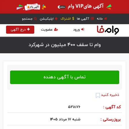
خانه
آگهی ها
اشتراک
اپلیکیشن
جستجو
ورود
عضویت
درج آگهی
وام تا سقف 400 میلیون در شهركرد
ذخیره کنید
کد آگهی :
521876
بروزرسانی :
شنبه 17 مرداد 1405