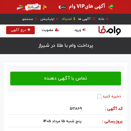
خانه
آگهی ها
اشتراک
اپلیکیشن
جستجو
ورود
عضویت
درج آگهی
پرداخت وام با طلا در شيراز
ذخیره کنید
کد آگهی :
521869
بروزرسانی :
پنج شنبه 15 مرداد 1405