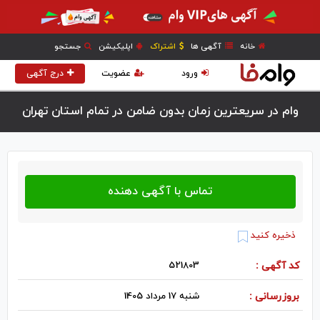
خانه
آگهی ها
اشتراک
اپلیکیشن
جستجو
ورود
عضویت
درج آگهی
وام در سریعترین زمان بدون ضامن در تمام استان تهران
ذخیره کنید
کد آگهی :
521803
بروزرسانی :
شنبه 17 مرداد 1405