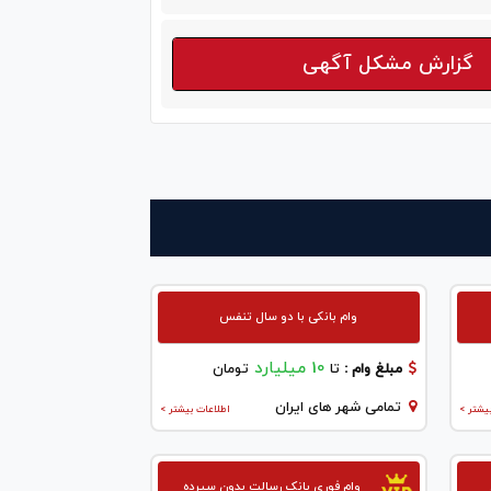
گزارش مشکل آگهی
وام بانکی با دو سال تنفس
10 میلیارد
مبلغ وام :
تا
تومان
تمامی شهر های ایران
یشتر >
اطلاعات بیشتر >
وام فوری بانک رسالت بدون سپرده