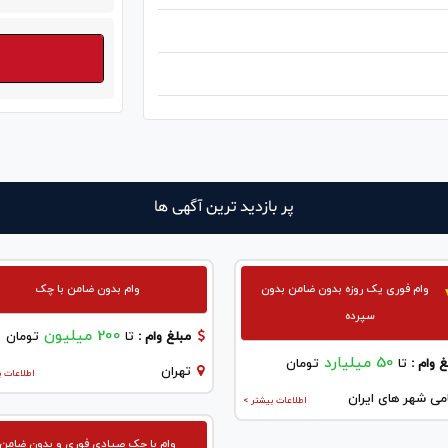
پر بازدید ترین آگهی ها
وام فوری یک روزه بدون ضامن بدون
وام بدون ضامن با چک
سپرده
200 میلیون
مبلغ وام :
تا
تومان
50 میلیارد
 وام :
تا
تومان
تهران
اطلاعات ب
می شهر های ایران
اطلاعات بیشتر >
وام با چک صیادی فوری و بدون ضامن