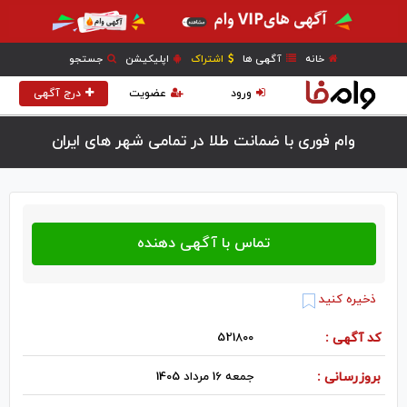
خانه
آگهی ها
اشتراک
اپلیکیشن
جستجو
ورود
عضویت
درج آگهی
وام فوری با ضمانت طلا در تمامی شهر های ایران
ذخیره کنید
کد آگهی :
521800
بروزرسانی :
جمعه 16 مرداد 1405