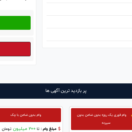
پر بازدید ترین آگهی ها
وام فوری یک روزه بدون ضامن بدون
وام بدون ضامن با چک
سپرده
200 میلیون
مبلغ وام :
تا
تومان