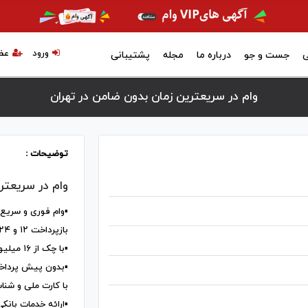
ورود
عض
ی
جست و جو
درباره ما
مجله
پشتیبانی
وام در سریعترین زمان بدون ضامن در تهران
توضیحات :
وام در سریعتر
▪️وام فوری و سریع
بازپرداخت ۱۲ و ۲۴ ماهه
▪️با چک از ۱۶ میلیون الی ۵۰ میلیون از ۶ تا ۱۲ ماهه
▪️بدون پیش پرداخ
با کارت ملی و شنا
▪️ارائه خدمات بانکی