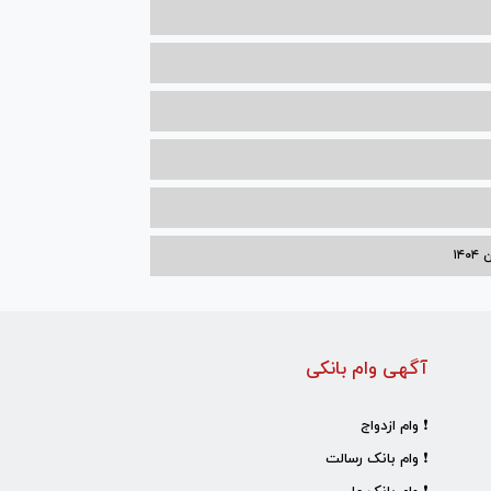
۱۴
آگهی وام بانکی
❗ وام ازدواج
❗ وام بانک رسالت