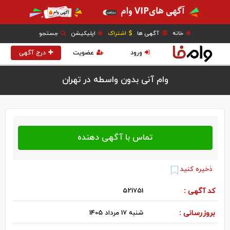
خانه
آگهی ها
اشتراک
اپلیکیشن
جستجو
ورود
عضویت
درج آگهی
وام آنی بدون واسطه در تهران
ذخیره کنید
کد آگهی :
521751
بروزرسانی :
شنبه 17 مرداد 1405