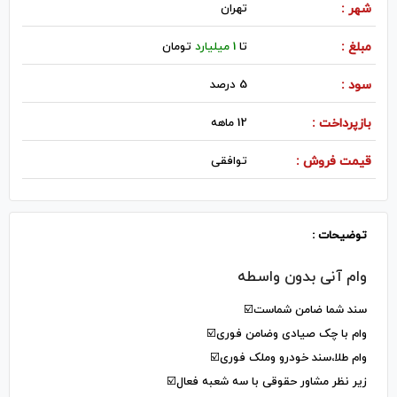
شهر :
تهران
مبلغ :
تا
1 میلیارد
تومان
سود :
5 درصد
بازپرداخت :
12 ماهه
قیمت فروش :
توافقی
توضیحات :
وام آنی بدون واسطه
سند شما ضامن شماست☑️
وام با چک صیادی وضامن فوری☑️
وام طلا،سند خودرو وملک فوری☑️
زیر نظر مشاور حقوقی با سه شعبه فعال☑️