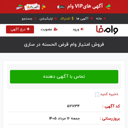
خانه
آگهی ها
اشتراک
اپلیکیشن
جستجو
ورود
عضویت
درج آگهی
فروش امتیاز وام قرض الحسنه در ساری
ذخیره کنید
کد آگهی :
521734
بروزرسانی :
جمعه 16 مرداد 1405