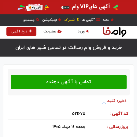
خانه
آگهی ها
اشتراک
اپلیکیشن
جستجو
ورود
عضویت
درج آگهی
خرید و فروش وام رسالت در تمامی شهر های ایران
ذخیره کنید
کد آگهی :
521675
بروزرسانی :
جمعه 16 مرداد 1405