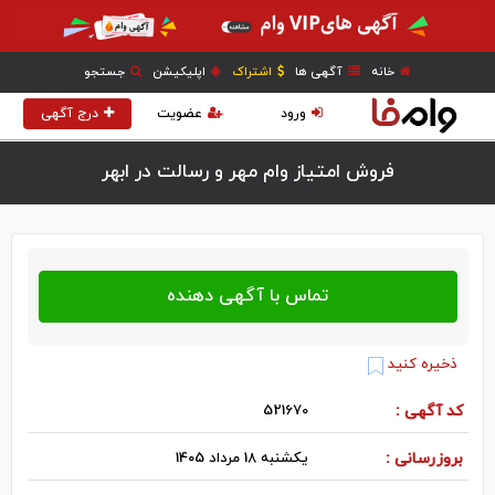
خانه
آگهی ها
اشتراک
اپلیکیشن
جستجو
ورود
عضویت
درج آگهی
فروش امتیاز وام مهر و رسالت در ابهر
ذخیره کنید
کد آگهی :
521670
بروزرسانی :
یکشنبه 18 مرداد 1405