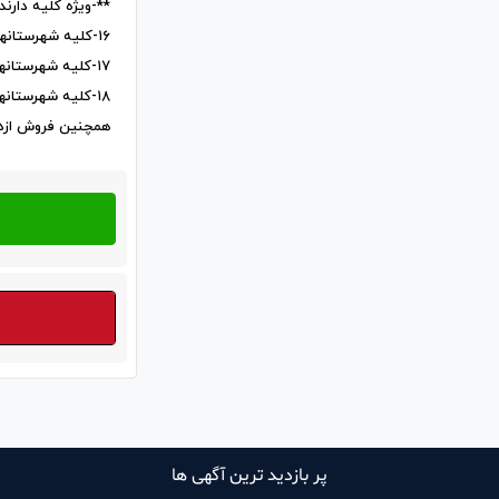
**-ویژه کلیه دارند
۱۶-کلیه شهرستانهاباضمانت طلاوجواهرات
۱۷-کلیه شهرستانهاباضمانت خودروسواری باری کشنده. تریلی وغیره
۱۸-کلیه شهرستانهای باضمانت موتورسیکلت
همچنین فروش ازدم
پر بازدید ترین آگهی ها