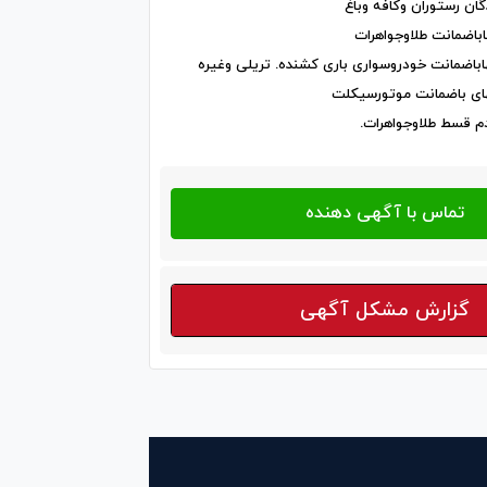
گان رستوران وکافه وباغ
 قسط طلاوجواهرات.
گزارش مشکل آگهی