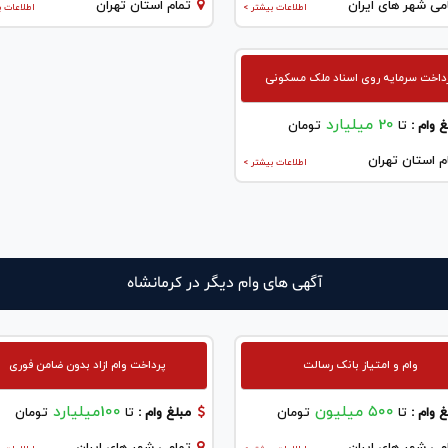
می شهر های ایران
تمام استان تهران
اطلاعات بیشتر >
اطلاعات ب
داخت سرمایه روی اسناد ملک مسکونی
20 میلیارد
 وام :
تا
تومان
م استان تهران
اطلاعات بیشتر >
آگهی های وام دیگر در كرمانشاه
وام و امتیاز بانک رسالت
پرداخت وام ازاد بدون ضامن فوری
۵۰۰ میلیون
100میلیارد
 وام :
تا
تومان
مبلغ وام :
تا
تومان