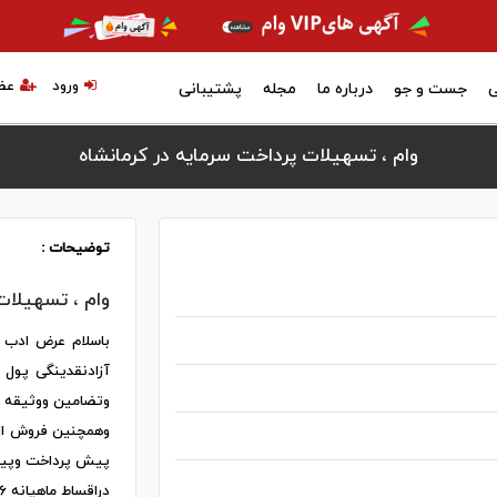
ورود
عض
ی
جست و جو
درباره ما
مجله
پشتیبانی
وام ، تسهیلات پرداخت سرمایه در كرمانشاه
توضیحات :
وام ، تسهیلات
باسلام عرض ادب 
آزادنقدینگی پول 
وتضامین ووثیقه ه
وهمچنین فروش ازد
پیش پرداخت وپی
دراقساط ماهیانه 6الی12ماهه