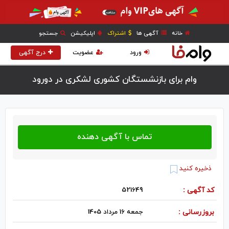
خانه
آگهی ها
اشتراک
اپلیکیشن
جستجو
ورود
عضویت
درج آگهی
وام برای بازنشستگان کشوری لشکری در دورود
ذخیره کنید
کد آگهی :
521649
بروزرسانی :
جمعه 16 مرداد 1405