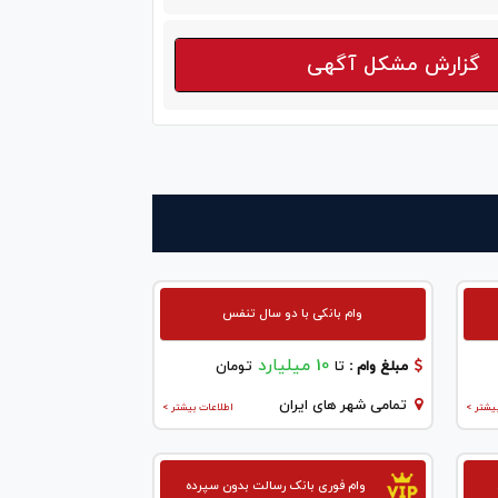
گزارش مشکل آگهی
وام بانکی با دو سال تنفس
10 میلیارد
مبلغ وام :
تا
تومان
تمامی شهر های ایران
یشتر >
اطلاعات بیشتر >
وام فوری بانک رسالت بدون سپرده