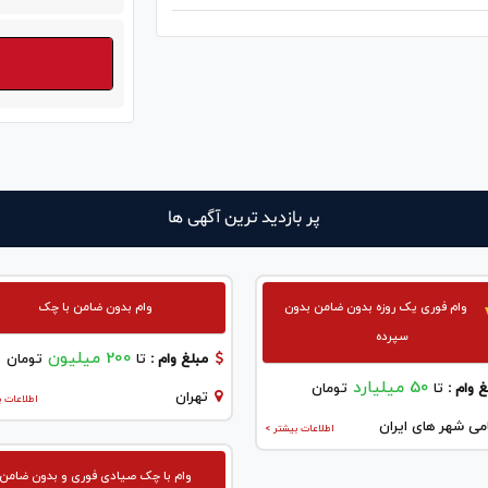
پر بازدید ترین آگهی ها
وام فوری یک روزه بدون ضامن بدون
وام بدون ضامن با چک
سپرده
200 میلیون
مبلغ وام :
تا
تومان
50 میلیارد
 وام :
تا
تومان
تهران
اطلاعات ب
می شهر های ایران
اطلاعات بیشتر >
وام با چک صیادی فوری و بدون ضامن