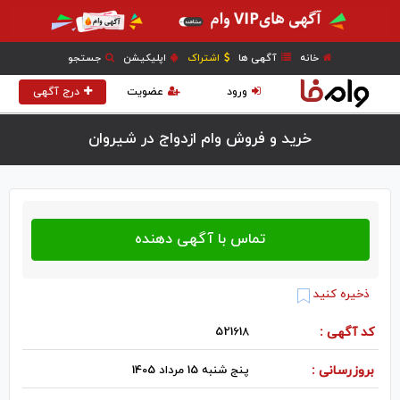
خانه
آگهی ها
اشتراک
اپلیکیشن
جستجو
ورود
عضویت
درج آگهی
خرید و فروش وام ازدواج در شيروان
ذخیره کنید
کد آگهی :
521618
بروزرسانی :
پنج شنبه 15 مرداد 1405