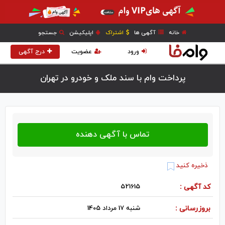
خانه
آگهی ها
اشتراک
اپلیکیشن
جستجو
ورود
عضویت
درج آگهی
پرداخت وام با سند ملک و خودرو در تهران
ذخیره کنید
کد آگهی :
521615
بروزرسانی :
شنبه 17 مرداد 1405