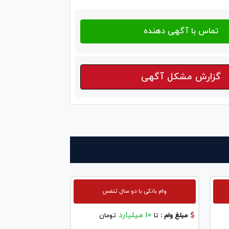
گزارش مشکل آگهی
وام بانکی با دو سال تنفس
10 میلیارد
مبلغ وام :
تا
تومان