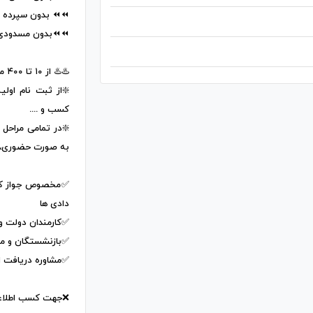
⏪⏪ بدون سپرده
⏪⏪بدون مسدود
♨️♨️ از ۱۰ تا ۴۰۰ میلیون تومان ♨️♨️
❇️از ثبت نام اولی
کسب و ....
❇️در تمامی مراحل 
به صورت حضوری، غ
✅مخصوص جواز کسب
دادی ها
✅کارمندان دولت و
✅بازنشستگان و مس
✅مشاوره دریافت اع
❌جهت کسب اطلاعا