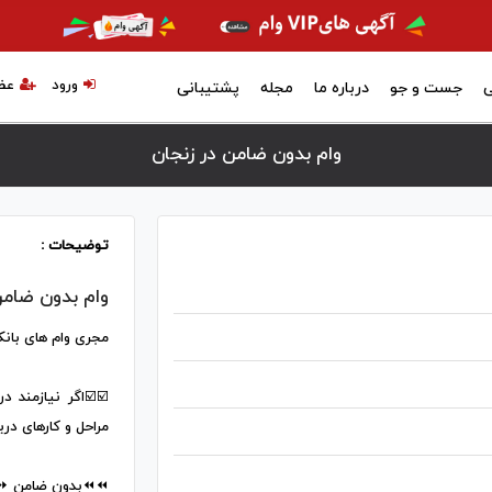
ورود
عض
ی
جست و جو
درباره ما
مجله
پشتیبانی
وام بدون ضامن در زنجان
توضیحات :
وام بدون ضام
مجری وام های بانک
☑️☑️اگر نیازمند 
مراحل و کارهای در
⏪⏪بدون ضامن ⏩