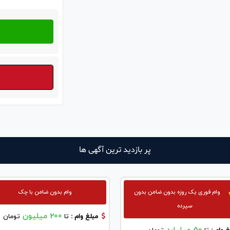
پر بازدید ترین آگهی ها
وام فوری یک روزه بدون ضامن بدون
وام بدون ضامن با چک
سپرده
200 میلیون
مبلغ وام :
تا
تومان