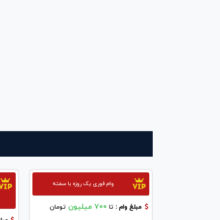
وام فوری یک روزه با سفته
700 میلیون
مبلغ وام :
تا
تومان