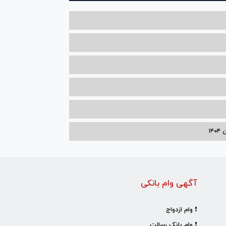
۱۴
آگهی وام بانکی
❗ وام ازدواج
❗ وام بانک رسالت