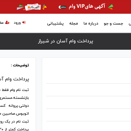
ورود
عض
ی
جست و جو
درباره ما
مجله
پشتیبانی
پرداخت وام آسان در شيراز
توضیحات :
پرداخت وام آ
ثبت نام وام فقط ب
بازنشسته.مستم
دولتی.پروانه کس
اتوبوس.صاحبین م
ثبت نام در یک روز
پرداخت کمتر از ۲۰روز