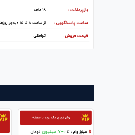
بازپرداخت :
18 ماهه
ساعت پاسخگویی :
از ساعت ۸ تا ۱۵ «به‌جز روزهای تعطیل»
قیمت فروش :
توافقی
وام فوری یک روزه با سفته
700 میلیون
مبلغ وام :
تا
تومان