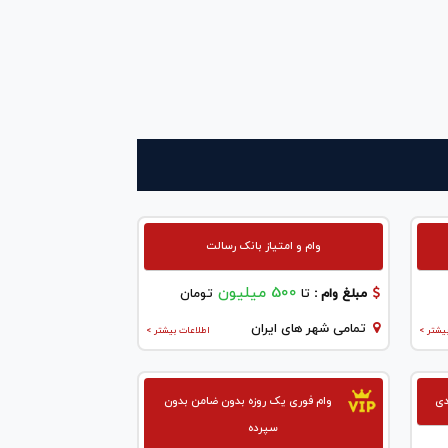
وام و امتیاز بانک رسالت
500 میلیون
مبلغ وام :
تا
تومان
تمامی شهر های ایران
یشتر >
اطلاعات بیشتر >
وام فوری یک روزه بدون ضامن بدون
سپرده