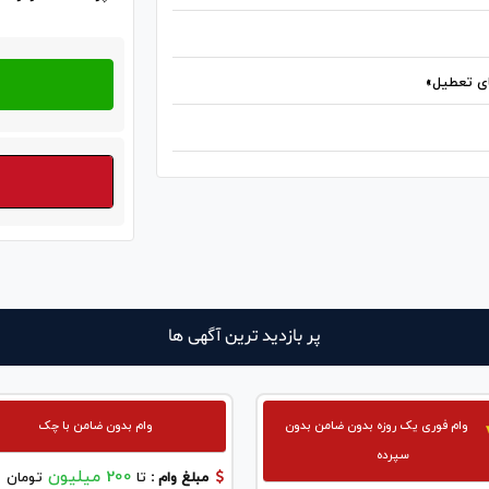
پر بازدید ترین آگهی ها
وام فوری یک روزه بدون ضامن بدون
وام بدون ضامن با چک
سپرده
200 میلیون
مبلغ وام :
تا
تومان