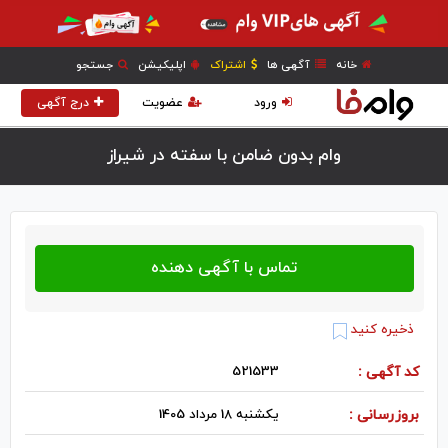
خانه
آگهی ها
اشتراک
اپلیکیشن
جستجو
ورود
عضویت
درج آگهی
وام بدون ضامن با سفته در شيراز
ذخیره کنید
کد آگهی :
521533
بروزرسانی :
یکشنبه 18 مرداد 1405