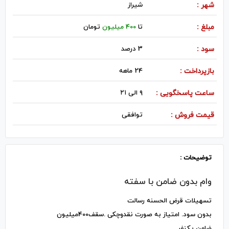
شهر :
شيراز
مبلغ :
تا
400 میلیون
تومان
سود :
3 درصد
بازپرداخت :
24 ماهه
ساعت پاسخگویی :
۹ الی ۲۱
قیمت فروش :
توافقی
توضیحات :
وام بدون ضامن با سفته
تسهیلات قرض الحسنه رسالت
بدون سود. امتیاز به صورت نقدوچکی .سقف400میلیون
ضامن یکنفر