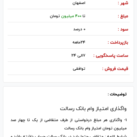
شهر :
اصفهان
مبلغ :
تا
400 میلیون
تومان
سود :
0 درصد
بازپرداخت :
24ماهه
ساعت پاسخگویی :
7الی 24
قیمت فروش :
توافقی
توضیحات :
واگذاری امتیاز وام بانک رسالت
1- واگذاری هر مبلغ درخواستی از طرف متقاضی از یک تا چهار صد
میلیون تومان امتیاز وام بانک رسالت
شرایط لازمه : متقاضی حتما باید در بانک رسالت حساب داشته باشد و