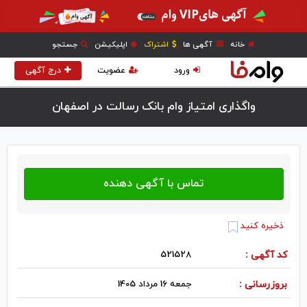
خانه
آگهی ها
اشتراک
اپلیکیشن
جستجو
ورود
عضویت
درج آگهی
واگذاری امتیاز وام بانک رسالت در اصفهان
ذخیره کنید
کد آگهی :
521528
بروزرسانی :
جمعه 16 مرداد 1405