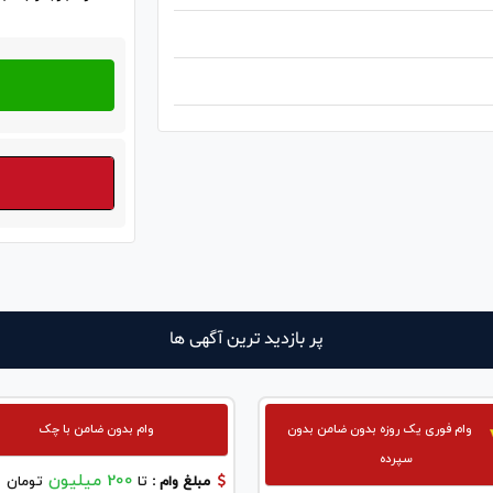
پر بازدید ترین آگهی ها
وام فوری یک روزه بدون ضامن بدون
وام بدون ضامن با چک
سپرده
200 میلیون
مبلغ وام :
تا
تومان