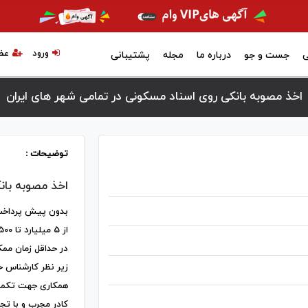
ورود
عض
ی
جست و جو
درباره ما
مجله
پشتیبانی
اخذ مصوبه بانکی روی اسناد مسکونی در تمامی شهر های ایران
توضیحات :
اخذ مصوبه بان
بدون پیش پرداخت 
از 5 میلیارد تا 500 میلیارد
در حداقل زمان مم
زیر نظر کارشناس 
همکاری جهت تکمیل
کادر مجرب و با ت