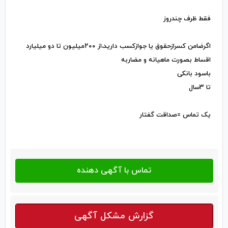
فقط ظرف چندروز
اگرضامن کسرازحقوق یا جوازکسب دارید،از ۲۰۰میلیون تا دو میلیارد
اقساط بصورت ماهیانه و مضاربه
باسود بانکی
تا ۳سال
یک تماس =صداقت گفتار
گزارش مشکل آگهی