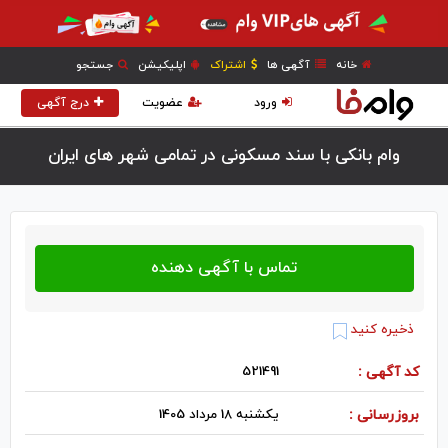
خانه
آگهی ها
اشتراک
اپلیکیشن
جستجو
ورود
عضویت
درج آگهی
وام بانکی با سند مسکونی در تمامی شهر های ایران
ذخیره کنید
کد آگهی :
521491
بروزرسانی :
یکشنبه 18 مرداد 1405