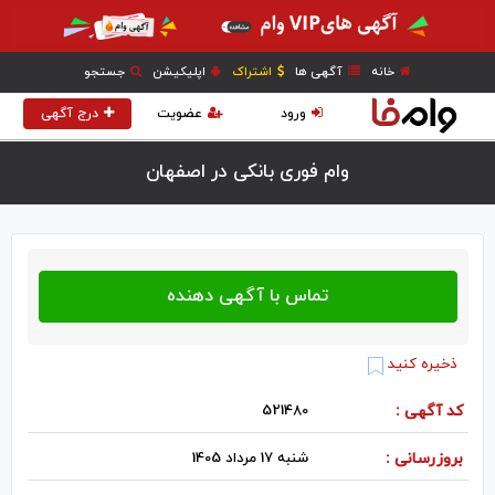
خانه
آگهی ها
اشتراک
اپلیکیشن
جستجو
ورود
عضویت
درج آگهی
وام فوری بانکی در اصفهان
ذخیره کنید
کد آگهی :
521480
بروزرسانی :
شنبه 17 مرداد 1405