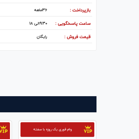
بازپرداخت :
36ماهه
ساعت پاسخگویی :
9:30الی 18
قیمت فروش :
رایگان
وام فوری یک روزه با سفته