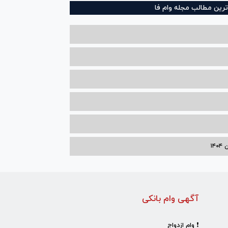
ترین مطالب مجله وام فا
۱۴
آگهی وام بانکی
❗ وام ازدواج