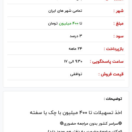
شهر :
تمامی شهر های ایران
مبلغ :
تا
400 میلیون
تومان
سود :
3 درصد
بازپرداخت :
24 ماهه
ساعت پاسخگویی :
9.30 الی 17
قیمت فروش :
توافقی
توضیحات :
اخذ تسهیلات تا 400 میلیون با چک یا سفته
🔴سراسر کشور بدون مراجعه حضوری🔴
(امکان مراجعه حضوری به دفتر هم وجود دارد)