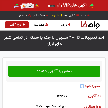
خانه
آگهی ها
اشتراک
اپلیکیشن
جستجو
ورود
عضویت
درج آگهی
اخذ تسهیلات تا 400 میلیون با چک یا سفته در تمامی شهر
های ایران
ذخیره کنید
کد آگهی :
521467
بروزرسانی :
پنج شنبه 15 مرداد 1405