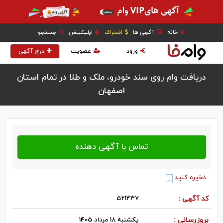
خانه
آگهی ها
اشتراک
اپلیکیشن
جستجو
ورود
عضویت
درج آگهی
دریافت وام روی سند خودرو، ملک و طلا در تمام استان
اصفهان
ذخیره کنید
کد آگهی :
521437
بروزرسانی :
یکشنبه 18 مرداد 1405