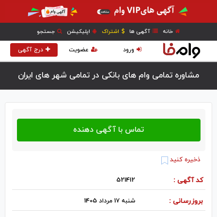
خانه
آگهی ها
اشتراک
اپلیکیشن
جستجو
ورود
عضویت
درج آگهی
مشاوره تمامی وام های بانکی در تمامی شهر های ایران
ذخیره کنید
کد آگهی :
521412
بروزرسانی :
شنبه 17 مرداد 1405