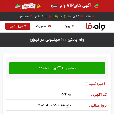
خانه
آگهی ها
اشتراک
اپلیکیشن
جستجو
ورود
عضویت
درج آگهی
وام بانکی 100 میلیونی در تهران
ذخیره کنید
کد آگهی :
511308
بروزرسانی :
پنج شنبه 15 مرداد 1405