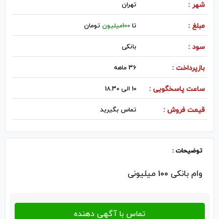
شهر :
تهران
مبلغ :
تا
100میلیون
تومان
سود :
بانکی
بازپرداخت :
36 ماهه
ساعت پاسخگویی :
10 الی 18.30
قیمت فروش :
تماس بگیرید
توضیحات :
وام بانکی 100 میلیونی