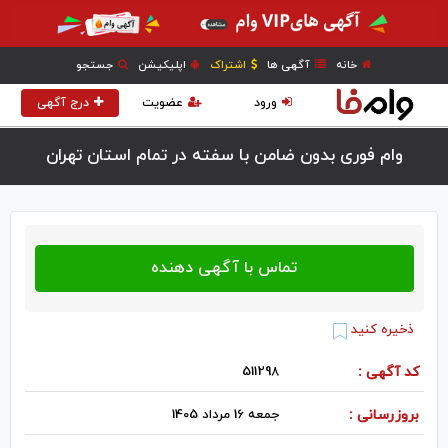
خانه
آگهی ها
اشتراک
اپلیکیشن
جستجو
ورود
عضویت
درج آگهی
وام فوری بدون ضامن با سفته در تمام استان تهران
ذخیره کنید
کد آگهی :
511298
بروزرسانی :
جمعه 16 مرداد 1405