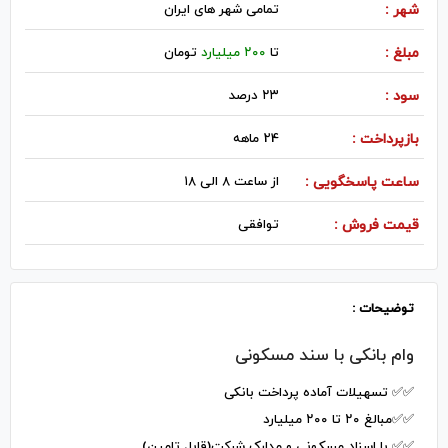
شهر :
تمامی شهر های ایران
مبلغ :
تا
۲۰۰ میلیارد
تومان
سود :
۲۳ درصد
بازپرداخت :
24 ماهه
ساعت پاسخگویی :
از ساعت ۸ الی ۱۸
قیمت فروش :
توافقی
توضیحات :
وام بانکی با سند مسکونی
✅️✅️ تسهیلات آماده پرداخت بانکی
✅️✅️مبالغ ۲۰ تا ۲۰۰ میلیارد
✅️✅️ با اسناد مسکونی و مدارک شرکت(قابل تامین)