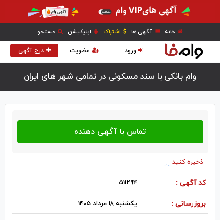
خانه
آگهی ها
اشتراک
اپلیکیشن
جستجو
ورود
عضویت
درج آگهی
وام بانکی با سند مسکونی در تمامی شهر های ایران
ذخیره کنید
کد آگهی :
511294
بروزرسانی :
یکشنبه 18 مرداد 1405