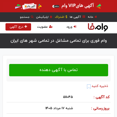
خانه
آگهی ها
اشتراک
اپلیکیشن
جستجو
ورود
عضویت
درج آگهی
وام فوری برای تمامی مشاغل در تمامی شهر های ایران
ذخیره کنید
کد آگهی :
511045
بروزرسانی :
شنبه 17 مرداد 1405