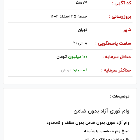
کد آگهی :
511003
بروزرسانی :
جمعه 25 اسفند 1402
شهر :
تهران
ساعت پاسخگویی :
8 الی 21
حداقل سرمایه :
100 میلیون
تومان
حداکثر سرمایه :
1 میلیارد
تومان
توضیحات :
وام فوری آزاد بدون ضامن
وام آزاد فوری بدون ضامن بدون سقف و نامحدود
مبلغ وام متناسب با وثیقه
باز پرداخت حداکثر یکساله