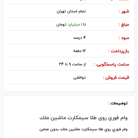
شهر :
تمام استان تهران
مبلغ :
تا
1 ميليارد
تومان
سود :
4 درصد
بازپرداخت :
12 ماهه
ساعت پاسخگویی :
از ساعت ٩ تا ٢٤
قیمت فروش :
توافقی
توضیحات :
وام فوری روی طلا سيمكارت ماشين ملك
وام فوري روي طلا سيمكارت ماشين ملك بدون ضامن