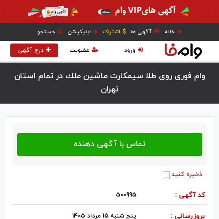
خانه
آگهی ها
اشتراک
اپلیکیشن
جستجو
ورود
عضویت
درج آگهی
وام فوری روی طلا سيمكارت ماشين ملك در تمام استان
تهران
ذخیره کنید
کد آگهی :
500995
بروزرسانی :
پنج شنبه 15 مرداد 1405