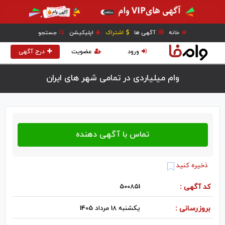
خانه
آگهی ها
اشتراک
اپلیکیشن
جستجو
ورود
عضویت
درج آگهی
وام میلیاردی در تمامی شهر های ایران
ذخیره کنید
کد آگهی :
500851
بروزرسانی :
یکشنبه 18 مرداد 1405