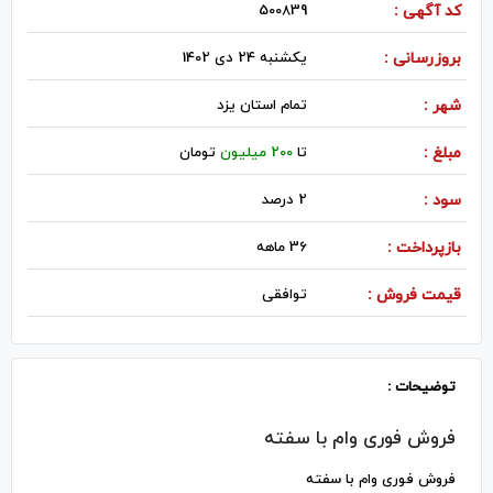
کد آگهی :
500839
بروزرسانی :
یکشنبه 24 دی 1402
شهر :
تمام استان یزد
مبلغ :
تا
200 میلیون
تومان
سود :
2 درصد
بازپرداخت :
36 ماهه
قیمت فروش :
توافقی
توضیحات :
فروش فوری وام با سفته
فروش فوری وام با سفته