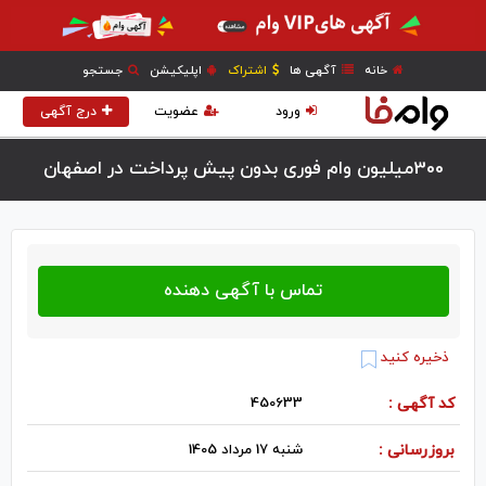
خانه
آگهی ها
اشتراک
اپلیکیشن
جستجو
ورود
عضویت
درج آگهی
300میلیون وام فوری بدون پیش پرداخت در اصفهان
ذخیره کنید
کد آگهی :
450633
بروزرسانی :
شنبه 17 مرداد 1405