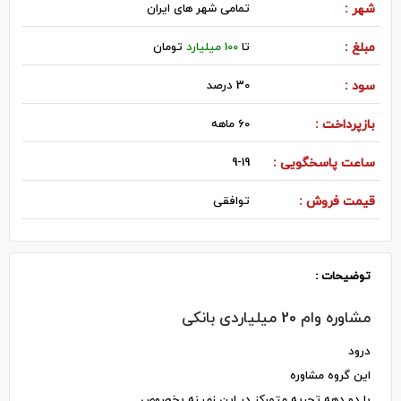
شهر :
تمامی شهر های ایران
مبلغ :
تا
100 میلیارد
تومان
سود :
30 درصد
بازپرداخت :
60 ماهه
ساعت پاسخگویی :
9-19
قیمت فروش :
توافقی
توضیحات :
مشاوره وام 20 میلیاردی بانکی
درود
این گروه مشاوره
با دو دهه تجربه متمرکز در این زمینه بخصوص