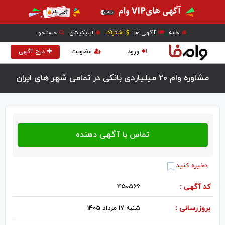
خانه
آگهی ها
اشتراک
اپلیکیشن
جستجو
ورود
عضویت
درج آگهی
مشاوره وام 20 میلیاردی بانکی در تمامی شهر های ایران
ذخیره کنید
کد آگهی :
450566
بروزرسانی :
شنبه 17 مرداد 1405