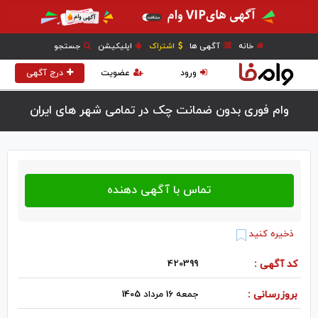
خانه
آگهی ها
اشتراک
اپلیکیشن
جستجو
ورود
عضویت
درج آگهی
وام فوری بدون ضمانت چک در تمامی شهر های ایران
ذخیره کنید
کد آگهی :
420399
بروزرسانی :
جمعه 16 مرداد 1405