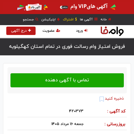
خانه
آگهی ها
اشتراک
اپلیکیشن
جستجو
ورود
عضویت
درج آگهی
فروش امتیاز وام رسالت فوری در تمام استان کهگیلویه
ذخیره کنید
کد آگهی :
420373
بروزرسانی :
جمعه 16 مرداد 1405