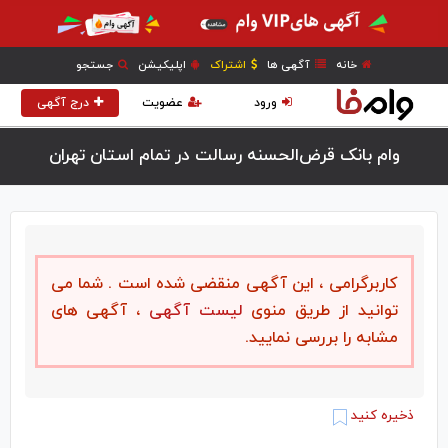
خانه
آگهی ها
اشتراک
اپلیکیشن
جستجو
ورود
عضویت
درج آگهی
وام بانک قرض‌الحسنه رسالت در تمام استان تهران
کاربرگرامی ، این آگهی منقضی شده است . شما می
توانید از طریق منوی
لیست آگهی
، آگهی های
مشابه را بررسی نمایید.
ذخیره کنید