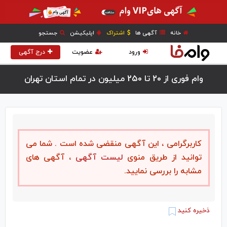
خانه
آگهی ها
اشتراک
اپلیکیشن
جستجو
ورود
عضویت
درج آگهی
وام فوری از 20 تا 250 میلیون در تمام استان تهران
کاربرگرامی ، این آگهی منقضی شده است . شما می
توانید از طریق منوی
لیست آگهی
، آگهی های
مشابه را بررسی نمایید.
ذخیره کنید