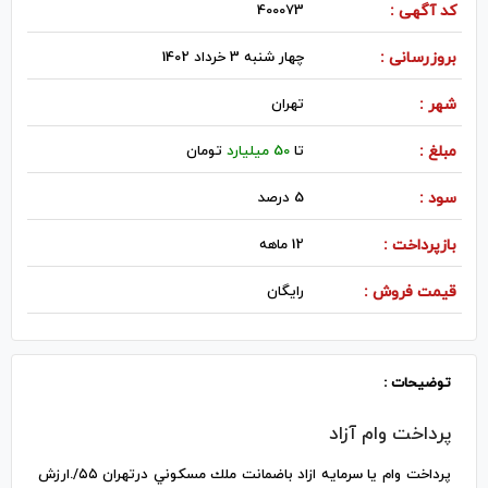
کد آگهی :
400073
بروزرسانی :
چهار شنبه 3 خرداد 1402
شهر :
تهران
مبلغ :
تا
50 میلیارد
تومان
سود :
5 درصد
بازپرداخت :
12 ماهه
قیمت فروش :
رایگان
توضیحات :
پرداخت وام آزاد
پرداخت وام يا سرمايه ازاد باضمانت ملك مسكوني درتهران ٥٥/.ارزش