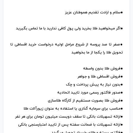
●سلام و ارادت تقدیم هموطنان عزیز
●اگر میخواهید طلا بخرید ولی پول کافی ندارید با ما تماس بگیرید
●صفر تا صد پروسه از شروع مراحل اولیه درخواست خرید اقساطی تا
تحویل طلا را یکجا از ما بخواهید
●فروش طلا بدون واسطه
●فروش اقساطی طلا و جواهر
●بدون‌ نیاز به پیش پرداخت و چک
●صدور فاکتور رسمی مورد تایید اتحادیه
●فروش طلا بصورت مستقیم از کارگاه طلاسازی
●مناسب برای سرمایه گذاری یا استفاده به عنوان زیورآلات طلا
●ارائه تسهیلات بانکی تا سقف دویست میلیون تومان برای هر نفر
●ارائه تسهیلات با ضمانت سفته پس از تایید اعتبارسنجی بانکی
●فاکتور بسته و طلای خریدار تحویل میگردد