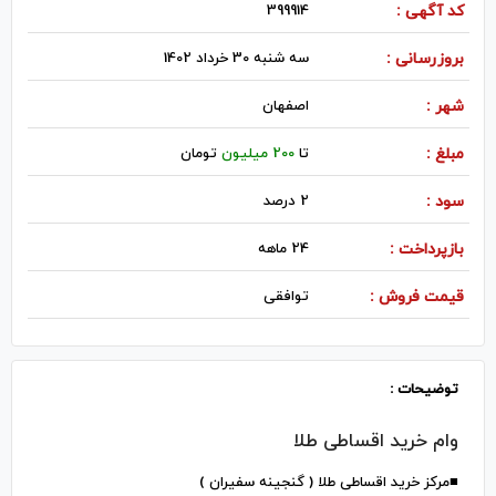
کد آگهی :
399914
بروزرسانی :
سه شنبه 30 خرداد 1402
شهر :
اصفهان
مبلغ :
تا
200 میلیون
تومان
سود :
2 درصد
بازپرداخت :
24 ماهه
قیمت فروش :
توافقی
توضیحات :
وام خرید اقساطی طلا
■مرکز خرید اقساطی طلا ( گنجینه سفیران )